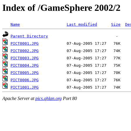
Index of /GameSphere 2002/2
Name
Last modified
Size
De
Parent Directory
PICT0001.JPG
PICT0002.JPG
PICT0003.JPG
PICT0004.JPG
PICT0005.JPG
PICT0006.JPG
PICT1001.JPG
Apache Server at
pics.qhlan.org
Port 80