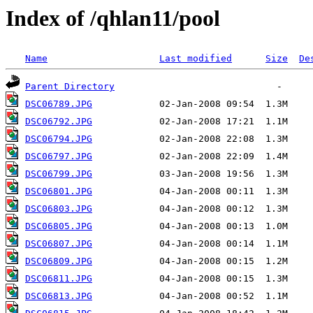
Index of /qhlan11/pool
Name
Last modified
Size
De
Parent Directory
DSC06789.JPG
DSC06792.JPG
DSC06794.JPG
DSC06797.JPG
DSC06799.JPG
DSC06801.JPG
DSC06803.JPG
DSC06805.JPG
DSC06807.JPG
DSC06809.JPG
DSC06811.JPG
DSC06813.JPG