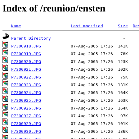
Index of /reunion/ensten
Name
Last modified
Size
De
Parent Directory
P7300918.JPG
P7300919.JPG
P7300920.JPG
P7300921.JPG
P7300922.JPG
P7300923.JPG
P7300924.JPG
P7300925.JPG
P7300926.JPG
P7300927.JPG
P7300929.JPG
P7300930.JPG